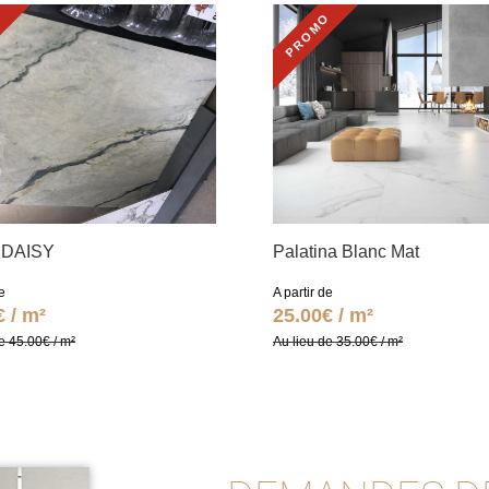
O
PROMO
 DAISY
Palatina Blanc Mat
e
A partir de
€ / m²
25.00€ / m²
e 45.00€ / m²
Au lieu de 35.00€ / m²