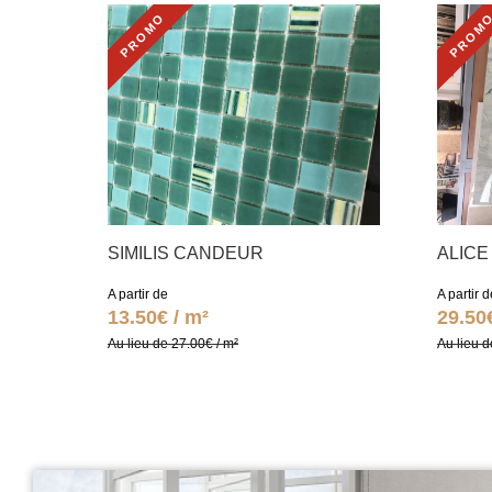
PROMO
PROM
SIMILIS CANDEUR
ALICE
A partir de
A partir d
13.50€ / m²
29.50
Au lieu de 27.00€ / m²
Au lieu d