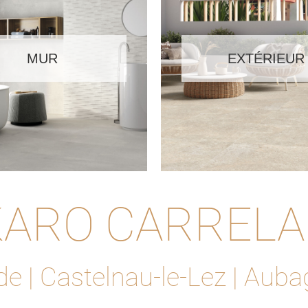
MUR
EXTÉRIEUR
ARO CARREL
e | Castelnau-le-Lez | Aub