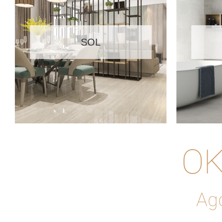
SOL
OK
Agd