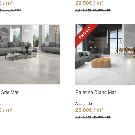
€ / m²
29.50€ / m²
e 27.00€ / m²
Au lieu de 45.00€ / m²
PROMO
Gris Mat
Palatina Blanc Mat
e
A partir de
€ / m²
25.00€ / m²
Au lieu de 35.00€ / m²