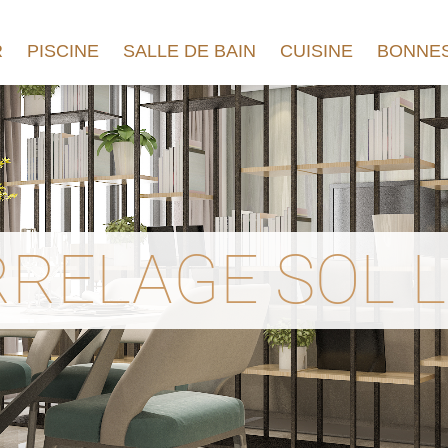
R
PISCINE
SALLE DE BAIN
CUISINE
BONNES
RELAGE SOL L