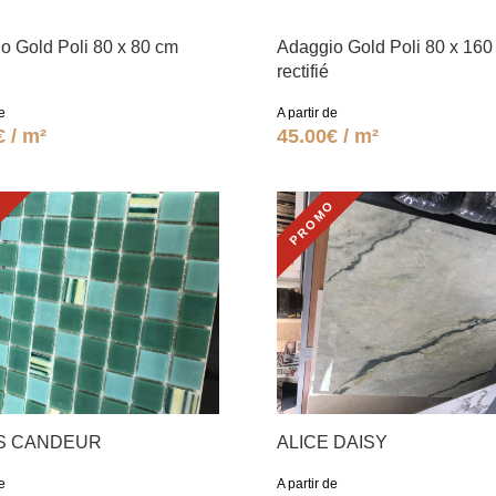
o Gold Poli 80 x 80 cm
Adaggio Gold Poli 80 x 160
rectifié
e
A partir de
€ / m²
45.00€ / m²
O
PROMO
IS CANDEUR
ALICE DAISY
e
A partir de