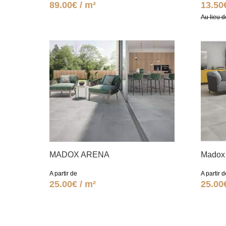
89.00€ / m²
13.50
Au lieu d
MADOX ARENA
Madox 
A partir de
A partir d
25.00€ / m²
25.00