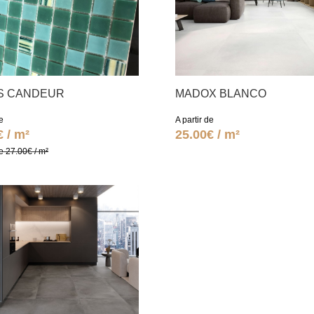
IS CANDEUR
MADOX BLANCO
e
A partir de
€ / m²
25.00€ / m²
e 27.00€ / m²