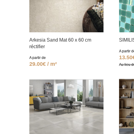
Arkesia Sand Mat 60 x 60 cm
SIMIL
réctifier
A partir d
13.50
A partir de
29.00€ / m²
Au lieu d