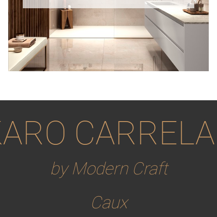
ARO CARREL
by Modern Craft
Caux