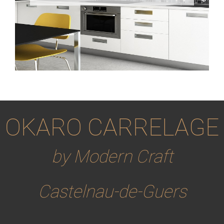
OKARO CARRELAGE
by Modern Craft
Castelnau-de-Guers