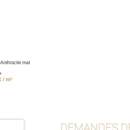
Anthracite mat
e
€ / m²
DEMANDES D