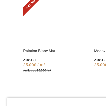
PROMO
Palatina Blanc Mat
Madox 
A partir de
A partir d
25.00€ / m²
25.00
Au lieu de 35.00€ / m²