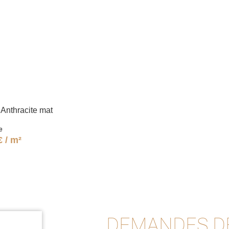
Anthracite mat
e
€ / m²
DEMANDES D