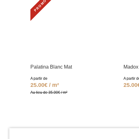
PROMO
Palatina Blanc Mat
Madox 
A partir de
A partir d
25.00€ / m²
25.00
Au lieu de 35.00€ / m²