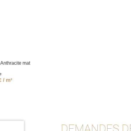
Anthracite mat
e
€ / m²
DEMANDES D