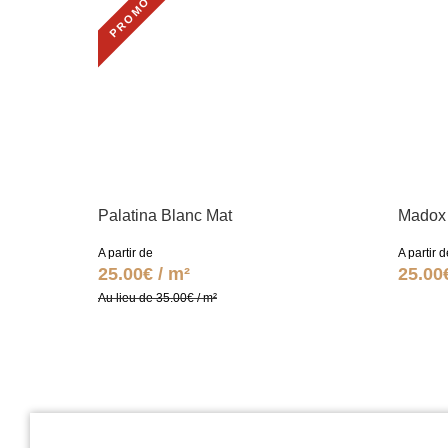
PROMO
Palatina Blanc Mat
Madox 
A partir de
A partir d
25.00€ / m²
25.00
Au lieu de 35.00€ / m²