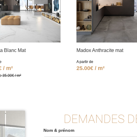
na Blanc Mat
Madox Anthracite mat
e
A partir de
€ / m²
25.00€ / m²
e 35.00€ / m²
DEMANDES D
Nom & prénom