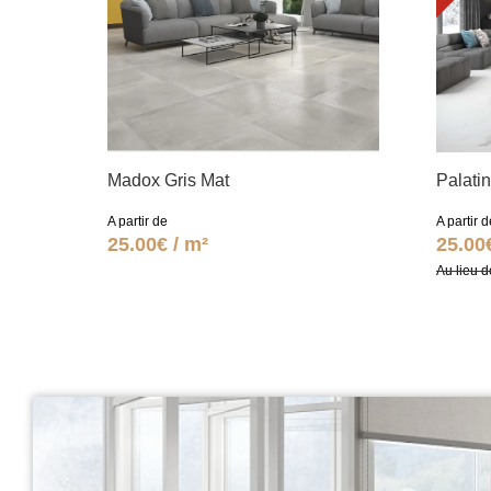
Madox Gris Mat
Palati
A partir de
A partir d
25.00€ / m²
25.00
Au lieu d