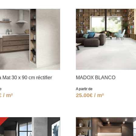
 Mat 30 x 90 cm réctifier
MADOX BLANCO
e
A partir de
€ / m²
25.00€ / m²
O