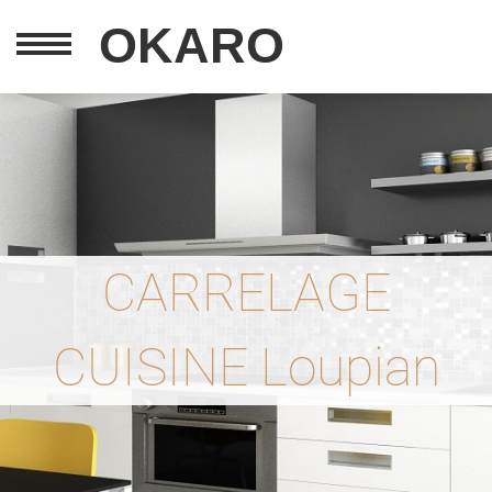
OKARO
CARRELAGE
CUISINE Loupian